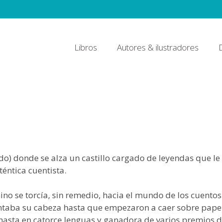
Libros
Autores & ilustradores
o) donde se alza un castillo cargado de leyendas que le
éntica cuentista.
no se torcía, sin remedio, hacia el mundo de los cuentos
entaba su cabeza hasta que empezaron a caer sobre papel
 hasta en catorce lenguas y ganadora de varios premios 