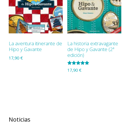
La aventura itinerante de
La historia extravagante
Hipo y Gavante
de Hipo y Gavante (2ª
edición)
17,90
€
Valorado
17,90
€
con
5.00
de 5
Noticias