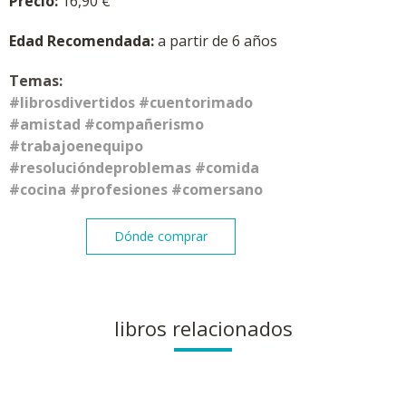
Precio:
16,90
€
Edad Recomendada:
a partir de 6 años
Temas:
#librosdivertidos #cuentorimado
#amistad #compañerismo
#trabajoenequipo
#resolucióndeproblemas #comida
#cocina #profesiones #comersano
Dónde comprar
libros relacionados