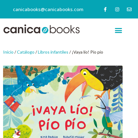
canicabooks@canicabooks.com
Inicio
/
Catálogo
/
Libros infantiles
/ ¡Vaya lío! Pío pío